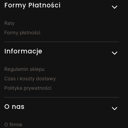
Formy Płatności
punktem całej sypialni. Łóżka z pojemnikiem na
pościel to rozwiązanie szczególnie popularne w
mniejszych mieszkaniach – pozwalają sprytnie
zagospodarować przestrzeń i utrzymać porządek. Do
Raty
sypialni dobierzesz również szafy, komody, stoliki
Formy płatności
nocne i toaletki – tak, by całe pomieszczenie tworzyło
spójną, harmonijną całość. Meble do sypialni w
Kornelo są dostępne w wielu wariantach
Informacje
wykończenia, dzięki czemu z łatwością stworzysz
wnętrze, w którym naprawdę dobrze się wyśpisz.
Meble młodzieżowe – stylowe i
Regulamin sklepu
praktyczne
Czas i koszty dostawy
Polityka prywatności
Urządzając pokój dla nastolatka, warto postawić na
rozwiązania, które będą zarówno praktyczne, jak i
dopasowane do zmieniających się potrzeb dziecka.
O nas
Meble młodzieżowe dostępne w Kornelo Meble łączą
nowoczesny design z praktycznością – zapewniają
wygodne miejsce do spania, przestrzeń do nauki i
O firmie
odpowiednie warunki do odpoczynku. W naszej