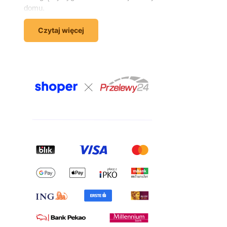
domu.
Wyposażenie domu – wszystko,
Czytaj więcej
czego potrzebujesz, w jednym
miejscu
Kompleksowe wyposażenie domu to coś więcej niż
zakup sofy czy łóżka. To świadome dopasowanie
mebli, dzięki któremu każde wnętrze staje się
wygodne, użyteczne i odzwierciedlające Twój
charakter. W sklepie meblowym Kornelo Meble
znajdziesz artykuły do każdego pomieszczenia –
salonu, sypialni, pokoju młodzieżowego, przedpokoju i
łazienki. W jednym zamówieniu możesz
skompletować całe wnętrze – od sofy i szafki RTV,
przez łóżko i komodę, aż po meble do pokoju
dziecięcego.
Meble do salonu – komfort i estetyka
w jednym