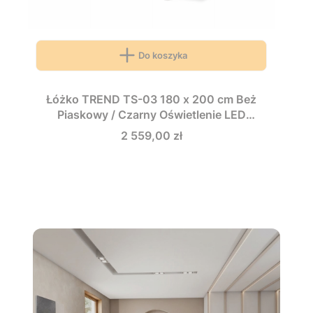
Do koszyka
Łóżko TREND TS-03 180 x 200 cm Beż
Piaskowy / Czarny Oświetlenie LED
Ryflowany Zagłówek Sypialnia TS3180BPC
Cena
2 559,00 zł