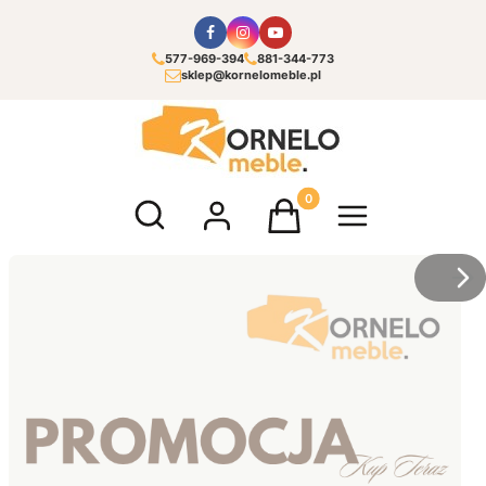
577-969-394
881-344-773
sklep@kornelomeble.pl
Otwórz wyszukiwarkę
Produkty w koszyku: 0. Zoba
/
Sl
z