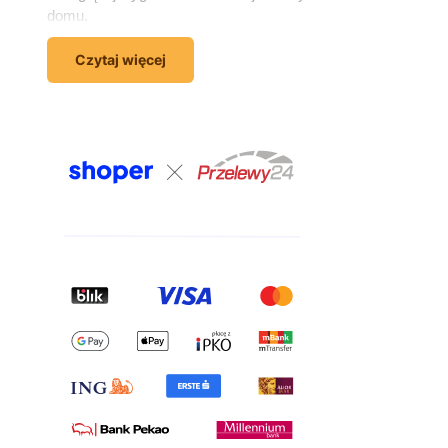
domu.
Wyposażenie domu – wszystko,
Czytaj więcej
czego potrzebujesz, w jednym
miejscu
Kompleksowe wyposażenie domu to coś więcej niż
zakup sofy czy łóżka. To świadome dopasowanie
mebli, dzięki któremu każde wnętrze staje się
wygodne, użyteczne i odzwierciedlające Twój
charakter. W sklepie meblowym Kornelo Meble
znajdziesz artykuły do każdego pomieszczenia –
salonu, sypialni, pokoju młodzieżowego, przedpokoju i
łazienki. W jednym zamówieniu możesz
skompletować całe wnętrze – od sofy i szafki RTV,
przez łóżko i komodę, aż po meble do pokoju
dziecięcego.
Meble do salonu – komfort i estetyka
w jednym