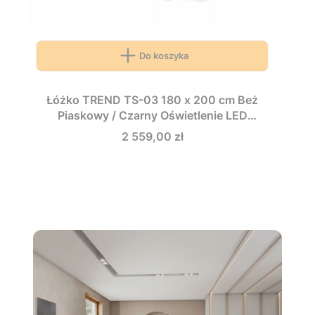
Do koszyka
Łóżko TREND TS-03 180 x 200 cm Beż
Piaskowy / Czarny Oświetlenie LED
Ryflowany Zagłówek Sypialnia TS3180BPC
Cena
2 559,00 zł