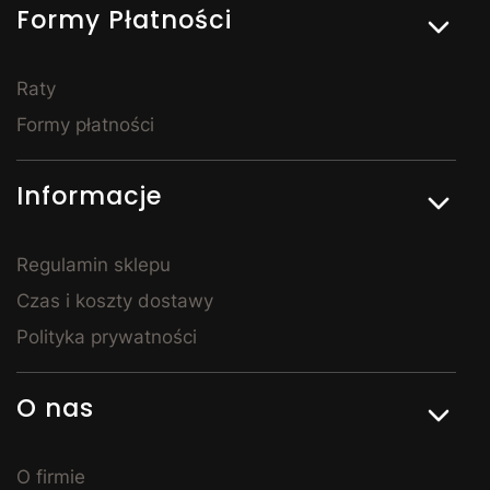
Formy Płatności
punktem całej sypialni. Łóżka z pojemnikiem na
pościel to rozwiązanie szczególnie popularne w
mniejszych mieszkaniach – pozwalają sprytnie
zagospodarować przestrzeń i utrzymać porządek. Do
Raty
sypialni dobierzesz również szafy, komody, stoliki
Formy płatności
nocne i toaletki – tak, by całe pomieszczenie tworzyło
spójną, harmonijną całość. Meble do sypialni w
Kornelo są dostępne w wielu wariantach
Informacje
wykończenia, dzięki czemu z łatwością stworzysz
wnętrze, w którym naprawdę dobrze się wyśpisz.
Meble młodzieżowe – stylowe i
Regulamin sklepu
praktyczne
Czas i koszty dostawy
Polityka prywatności
Urządzając pokój dla nastolatka, warto postawić na
rozwiązania, które będą zarówno praktyczne, jak i
dopasowane do zmieniających się potrzeb dziecka.
O nas
Meble młodzieżowe dostępne w Kornelo Meble łączą
nowoczesny design z praktycznością – zapewniają
wygodne miejsce do spania, przestrzeń do nauki i
O firmie
odpowiednie warunki do odpoczynku. W naszej