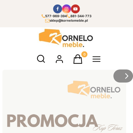
577-969-394
881-344-773
sklep@kornelomeble.pl
Otwórz wyszukiwarkę
Produkty w koszyku: 0. Zoba
/
Sl
z