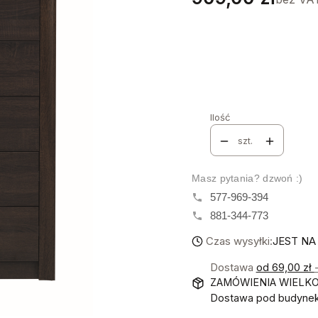
Stwórz swój wymarzon
Poszczególne warianty mo
KOLORYSTYKA
*
Wybierz
Ilość
szt.
Masz pytania? dzwoń :)
577-969-394
881-344-773
Czas wysyłki:
JEST NA
Dostawa
od 69,00 zł
ZAMÓWIENIA WIELK
Dostawa pod budynek!