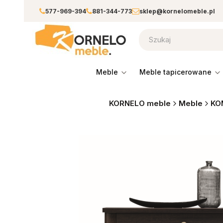
577-969-394
881-344-773
sklep@kornelomeble.pl
meble
meble tapicerowane
KORNELO meble
Meble
KO