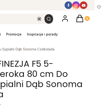
Produkty w koszyk
Wyczyść
Szukaj
promocje
inspiracje i porady
 Sypialni Dąb Sonoma Czekolada
INEZJA F5 5-
zeroka 80 cm Do
ypialni Dąb Sonoma
a
T