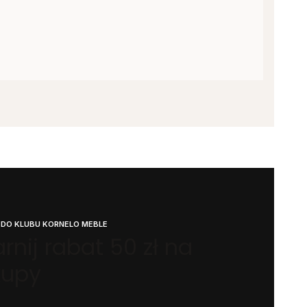
 DO KLUBU KORNELO MEBLE
rnij rabat 50 zł na
kupy