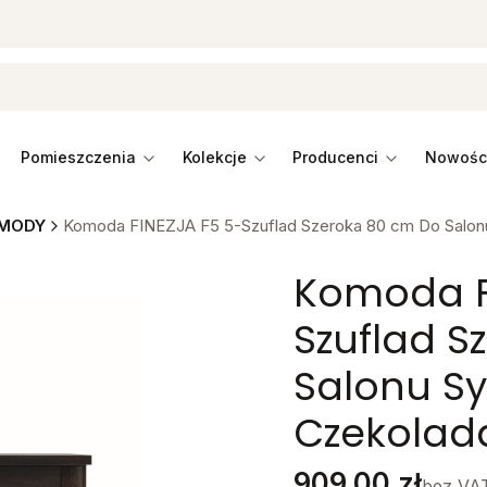
pomieszczenia
kolekcje
producenci
MODY
Komoda FINEZJA F5 5-Szuflad Szeroka 80 cm Do Salonu
Komoda F
Szuflad S
Salonu S
Czekolad
Cena
909,00 zł
bez VA