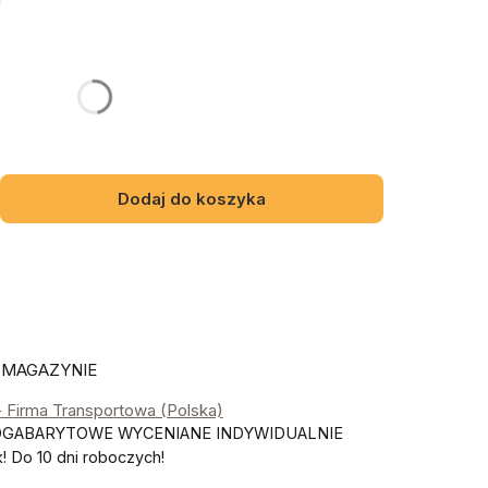
y mebel
gą różnić się ceną
Dodaj do koszyka
 MAGAZYNIE
- Firma Transportowa (Polska)
OGABARYTOWE WYCENIANE INDYWIDUALNIE
 Do 10 dni roboczych!