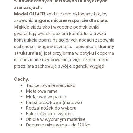
w
nowoczesnych, loftowych i klasycznych
aranżacjach
.
Model OLIVER
został zaprojektowany tak, by
zapewnić
ergonomiczne wsparcie dla ciała
.
Miękkie siedzisko i wygodne podłokietniki
gwarantują wysoki poziom komfortu, a trwała
konstrukcja oparta na solidnych nogach zapewnia
stabilność i długowieczność. Tapicerka z
tkaniny
strukturalnej
jest przyjemna w dotyku i odporna
na codzienne użytkowanie, dzięki czemu mebel
przez lata zachowuje swój elegancki wygląd.
Cechy:
Tapicerowane siedzisko
Metalowa rama
Metalowe wsparcie
Farba proszkowa (matowa)
Rodzaj nóżek do wyboru
Kolor nóżek do wyboru
Obicie w wybranym materiale
Dopuszczalna waga - do 120 kg