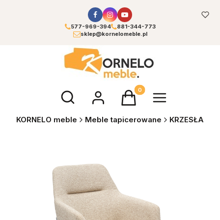
577-969-394
881-344-773
sklep@kornelomeble.pl
Otwórz wyszukiwarkę
Produkty w koszyku: 0. Zoba
KORNELO meble
Meble tapicerowane
KRZESŁA