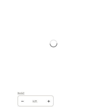
Stwórz swój wymarzony mebel
Poszczególne warianty mogą różnić się ceną
NAZWA I NUMER TKANINY
*
GRUPA MATERIAŁÓW
*
Wybierz
NOGI
*
Wybierz
KOLOR NÓG
*
Wybierz
Ilość
szt.