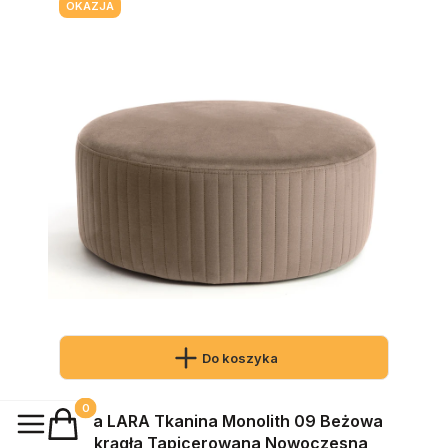
OKAZJA
Do koszyka
Produkty w koszyku: 0. Zobacz szczegóły
Pufa LARA Tkanina Monolith 09 Beżowa
Okrągła Tapicerowana Nowoczesna