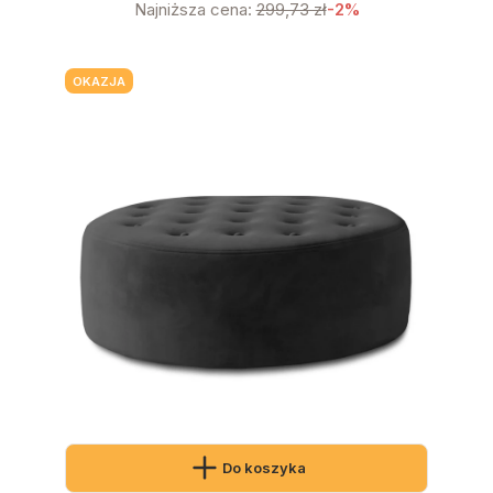
Najniższa cena:
299,73 zł
-2%
OKAZJA
Do koszyka