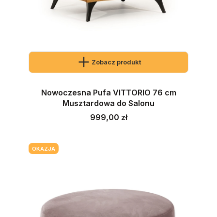
Zobacz produkt
Nowoczesna Pufa VITTORIO 76 cm
Musztardowa do Salonu
Cena
999,00 zł
OKAZJA