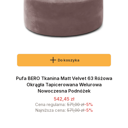
Do koszyka
Pufa BERO Tkanina Matt Velvet 63 Różowa
Okrągła Tapicerowana Welurowa
Nowoczesna Podnóżek
542,45 zł
Cena regularna:
571,00 zł
-5%
Najniższa cena:
571,00 zł
-5%