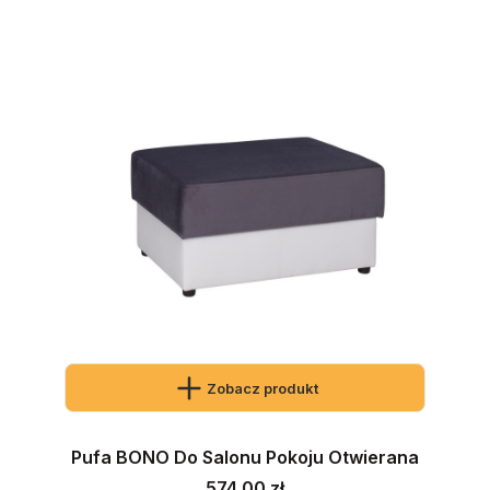
Zobacz produkt
Pufa BONO Do Salonu Pokoju Otwierana
Cena
574,00 zł