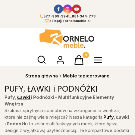
577-969-394
881-344-773
sklep@kornelomeble.pl
Otwórz wyszukiwarkę
Produkty w koszyku: 0. Zoba
Strona główna
Meble tapicerowane
PUFY, ŁAWKI i PODNÓŻKI
Pufy,
Ławki
i Podnóżki – Multifunkcyjne Elementy
Wnętrza
Szukasz sprytnych sposobów na wzbogacenie wnętrza,
które nie zajmą wiele miejsca? Nasza kategoria
Pufy
, Ławki
i Podnóżki
to zbiór multifunkcyjnych mebli, które łączą
design z wyjątkową użytecznością. Te kompaktowe dodatki