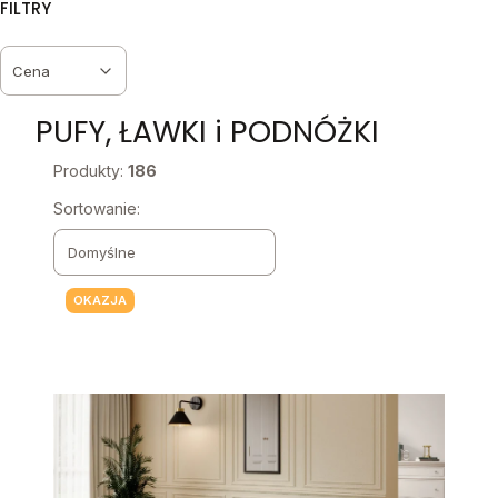
FILTRY
Cena
Koniec filtrów
PUFY, ŁAWKI i PODNÓŻKI
Produkty:
186
Lista produktów
Sortowanie:
Domyślne
OKAZJA