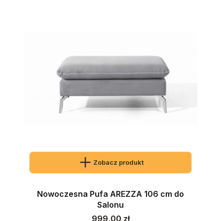
Zobacz produkt
Nowoczesna Pufa AREZZA 106 cm do
Salonu
Cena
999,00 zł