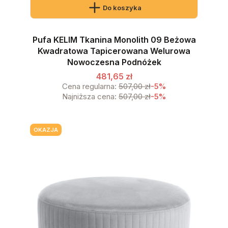
Do koszyka
Pufa KELIM Tkanina Monolith 09 Beżowa
Kwadratowa Tapicerowana Welurowa
Nowoczesna Podnóżek
481,65 zł
Cena regularna:
507,00 zł
-5%
Najniższa cena:
507,00 zł
-5%
OKAZJA