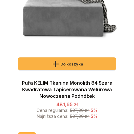
Do koszyka
Pufa KELIM Tkanina Monolith 84 Szara
Kwadratowa Tapicerowana Welurowa
Nowoczesna Podnóżek
481,65 zł
Cena regularna:
507,00 zł
-5%
Najniższa cena:
507,00 zł
-5%