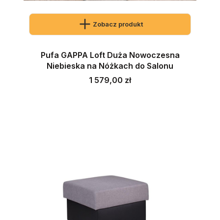
Zobacz produkt
Pufa GAPPA Loft Duża Nowoczesna
Niebieska na Nóżkach do Salonu
Cena
1 579,00 zł