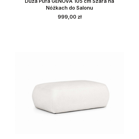
Duża Pufa GENOVA 105 cm Szara na
Nóżkach do Salonu
Cena
999,00 zł