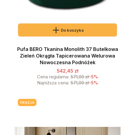
Do koszyka
Pufa BERO Tkanina Monolith 37 Butelkowa
Zieleń Okrągła Tapicerowana Welurowa
Nowoczesna Podnóżek
542,45 zł
Cena regularna:
571,00 zł
-5%
Najniższa cena:
571,00 zł
-5%
OKAZJA