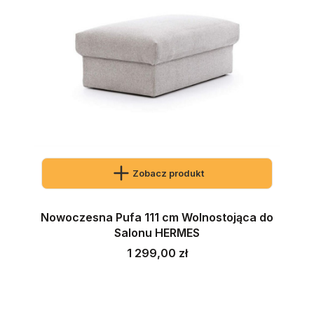
Zobacz produkt
Nowoczesna Pufa 111 cm Wolnostojąca do
Salonu HERMES
Cena
1 299,00 zł