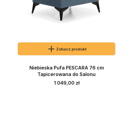
Zobacz produkt
Niebieska Pufa PESCARA 76 cm
Tapicerowana do Salonu
Cena
1 049,00 zł