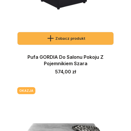
Zobacz produkt
Pufa GORDIA Do Salonu Pokoju Z
Pojemnikiem Szara
Cena
574,00 zł
OKAZJA