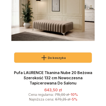
Do koszyka
Pufa LAURENCE Tkanina Nube 20 Beżowa
Szerokość 132 cm Nowoczesna
Tapicerowana Do Salonu
643,50 zł
Cena regularna:
715,00 zł
-10%
Najniższa cena:
679,25 zł
-5%